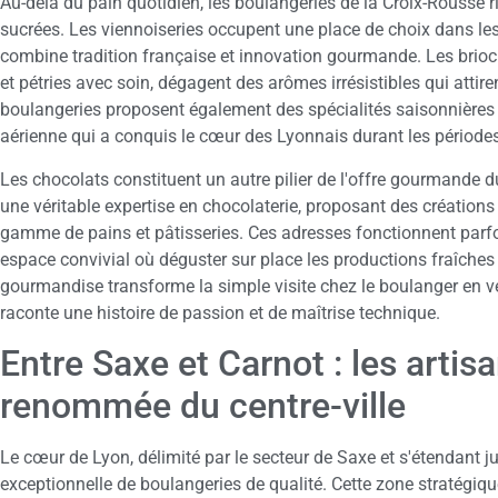
Au-delà du pain quotidien, les boulangeries de la Croix-Rousse ri
sucrées. Les viennoiseries occupent une place de choix dans les 
combine tradition française et innovation gourmande. Les brioc
et pétries avec soin, dégagent des arômes irrésistibles qui attire
boulangeries proposent également des spécialités saisonnières 
aérienne qui a conquis le cœur des Lyonnais durant les périodes
Les chocolats constituent un autre pilier de l'offre gourmande d
une véritable expertise en chocolaterie, proposant des créatio
gamme de pains et pâtisseries. Ces adresses fonctionnent parf
espace convivial où déguster sur place les productions fraîches 
gourmandise transforme la simple visite chez le boulanger en vé
raconte une histoire de passion et de maîtrise technique.
Entre Saxe et Carnot : les artis
renommée du centre-ville
Le cœur de Lyon, délimité par le secteur de Saxe et s'étendant j
exceptionnelle de boulangeries de qualité. Cette zone stratégique