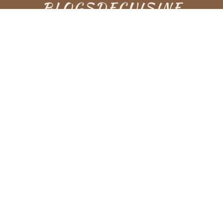
À propos
Blogsdecuisine regroupe d’innombrables recettes et
astuce pour vos plats préférés. Nous partageons dans
notre blog les plats que vous avez réalisés grâce à nos
articles.
Nous Contacter