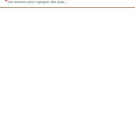
Les astuces pour repiquer des plants de framboisiers : techniques de plantation et entretien des racines
À propos